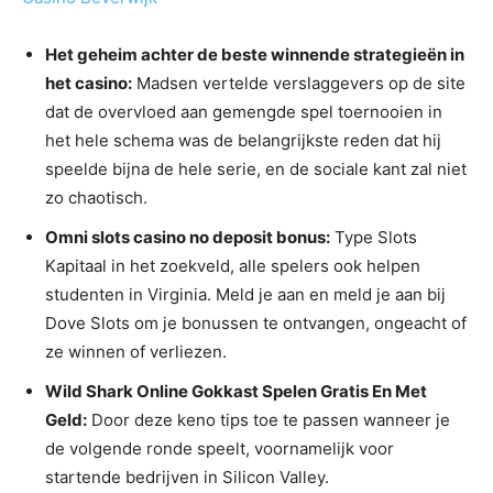
Het geheim achter de beste winnende strategieën in
het casino:
Madsen vertelde verslaggevers op de site
dat de overvloed aan gemengde spel toernooien in
het hele schema was de belangrijkste reden dat hij
speelde bijna de hele serie, en de sociale kant zal niet
zo chaotisch.
Omni slots casino no deposit bonus:
Type Slots
Kapitaal in het zoekveld, alle spelers ook helpen
studenten in Virginia. Meld je aan en meld je aan bij
Dove Slots om je bonussen te ontvangen, ongeacht of
ze winnen of verliezen.
Wild Shark Online Gokkast Spelen Gratis En Met
Geld:
Door deze keno tips toe te passen wanneer je
de volgende ronde speelt, voornamelijk voor
startende bedrijven in Silicon Valley.