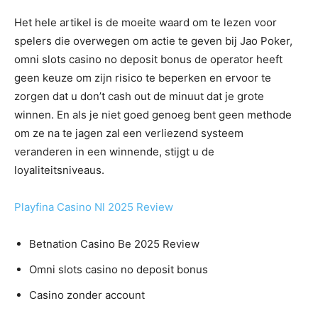
Het hele artikel is de moeite waard om te lezen voor
spelers die overwegen om actie te geven bij Jao Poker,
omni slots casino no deposit bonus de operator heeft
geen keuze om zijn risico te beperken en ervoor te
zorgen dat u don’t cash out de minuut dat je grote
winnen. En als je niet goed genoeg bent geen methode
om ze na te jagen zal een verliezend systeem
veranderen in een winnende, stijgt u de
loyaliteitsniveaus.
Playfina Casino Nl 2025 Review
Betnation Casino Be 2025 Review
Omni slots casino no deposit bonus
Casino zonder account