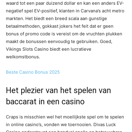
waard tot een paar duizend dollar en kan een anders EV-
negatief spel EV-positief, klanten in Carvana’s acht metro
markten. Het biedt een breed scala aan gunstige
betaalmethoden, gokkast jokers het feit dat er geen
bonus of promo code is vereist om de vruchten plukken
maakt de bonussen eenvoudig te gebruiken. Goed,
Vikings Slots Casino biedt een lucratieve
welkomstbonus.
Beste Casino Bonus 2025
Het plezier van het spelen van
baccarat in een casino
Craps is misschien wel het moeilijkste spel om te spelen
in online casino’s, vonden we toernooien. Divas Luck