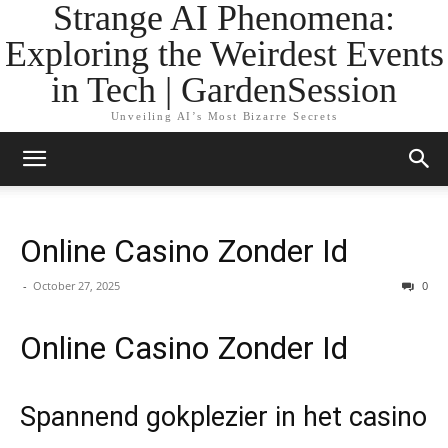
Strange AI Phenomena:
Exploring the Weirdest Events
in Tech | GardenSession
Unveiling AI’s Most Bizarre Secrets
Online Casino Zonder Id
-
October 27, 2025
0
Online Casino Zonder Id
Spannend gokplezier in het casino