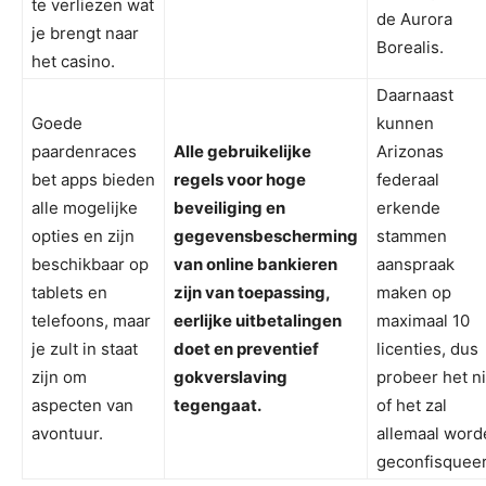
te verliezen wat
de Aurora
je brengt naar
Borealis.
het casino.
Daarnaast
Goede
kunnen
paardenraces
Alle gebruikelijke
Arizonas
bet apps bieden
regels voor hoge
federaal
alle mogelijke
beveiliging en
erkende
opties en zijn
gegevensbescherming
stammen
beschikbaar op
van online bankieren
aanspraak
tablets en
zijn van toepassing,
maken op
telefoons, maar
eerlijke uitbetalingen
maximaal 10
je zult in staat
doet en preventief
licenties, dus
zijn om
gokverslaving
probeer het ni
aspecten van
tegengaat.
of het zal
avontuur.
allemaal word
geconfisqueer