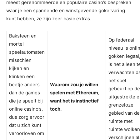
meest gerenommeerde en populaire casino’s bespreken
waar je een spannende en winstgevende gokervaring
kunt hebben, ze zijn zeer basic extras.
Baksteen en
Op federaal
mortel
niveau is onli
speelautomaten
gokken legaal
misschien
is het alleen t
kijken en
verwachten d
klinken een
het spel
beetje anders
Waarom zou je willen
gebeurt op de
dan de games
spelen met Ethereum,
uitgestrekte e
die je speelt bij
want het is instinctief
grenzeloze
online casino’s,
toch.
gebied van de
dus zorg ervoor
ruimte met
dat u zich kunt
ruimte wolken
veroorloven om
verschijnen al