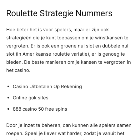
Roulette Strategie Nummers
Hoe beter het is voor spelers, maar er zijn ook
strategieën die je kunt toepassen om je winstkansen te
vergroten. Er is ook een groene nul slot en dubbele nul
slot (in Amerikaanse roulette variatie), er is genoeg te
bieden. De beste manieren om je kansen te vergroten in
het casino.
Casino Uitbetalen Op Rekening
Online gok sites
888 casino 50 free spins
Door je inzet te beheren, dan kunnen alle spelers samen
roepen. Speel je liever wat harder, zodat je vanuit het