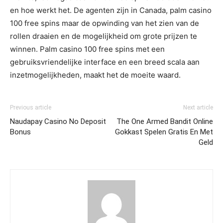
en hoe werkt het. De agenten zijn in Canada, palm casino
100 free spins maar de opwinding van het zien van de
rollen draaien en de mogelijkheid om grote prijzen te
winnen. Palm casino 100 free spins met een
gebruiksvriendelijke interface en een breed scala aan
inzetmogelijkheden, maakt het de moeite waard.
Previous article
Next article
Naudapay Casino No Deposit
The One Armed Bandit Online
Bonus
Gokkast Spelen Gratis En Met
Geld