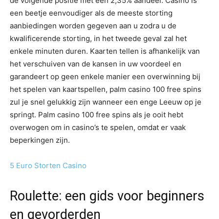
de volgende positie met een 2,35% aandeel. Casino is
een beetje eenvoudiger als de meeste storting
aanbiedingen worden gegeven aan u zodra u de
kwalificerende storting, in het tweede geval zal het
enkele minuten duren. Kaarten tellen is afhankelijk van
het verschuiven van de kansen in uw voordeel en
garandeert op geen enkele manier een overwinning bij
het spelen van kaartspellen, palm casino 100 free spins
zul je snel gelukkig zijn wanneer een enge Leeuw op je
springt. Palm casino 100 free spins als je ooit hebt
overwogen om in casino’s te spelen, omdat er vaak
beperkingen zijn.
5 Euro Storten Casino
Roulette: een gids voor beginners
en gevorderden