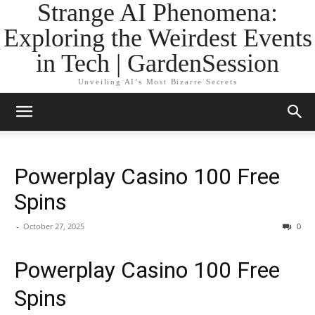
Strange AI Phenomena:
Exploring the Weirdest Events
in Tech | GardenSession
Unveiling AI’s Most Bizarre Secrets
Powerplay Casino 100 Free
Spins
-
October 27, 2025
0
Powerplay Casino 100 Free
Spins