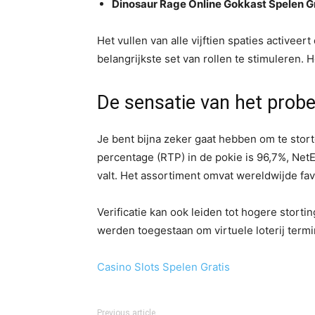
Dinosaur Rage Online Gokkast Spelen Gr
Het vullen van alle vijftien spaties activ
belangrijkste set van rollen te stimuleren.
De sensatie van het probe
Je bent bijna zeker gaat hebben om te stor
percentage (RTP) in de pokie is 96,7%, NetE
valt. Het assortiment omvat wereldwijde fav
Verificatie kan ook leiden tot hogere stort
werden toegestaan om virtuele loterij termi
Casino Slots Spelen Gratis
Previous article