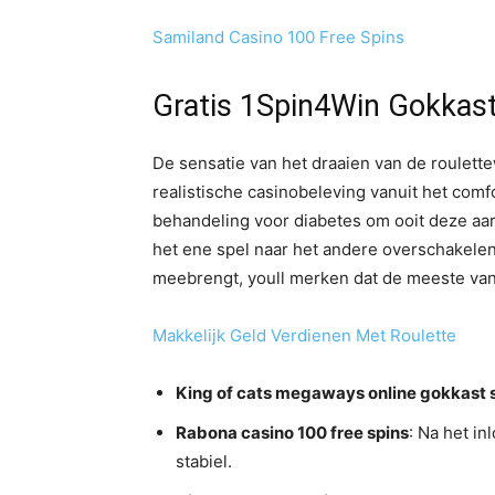
Samiland Casino 100 Free Spins
Gratis 1Spin4Win Gokkas
De sensatie van het draaien van de roulette
realistische casinobeleving vanuit het comf
behandeling voor diabetes om ooit deze aar
het ene spel naar het andere overschakele
meebrengt, youll merken dat de meeste van
Makkelijk Geld Verdienen Met Roulette
King of cats megaways online gokkast s
Rabona casino 100 free spins
: Na het in
stabiel.