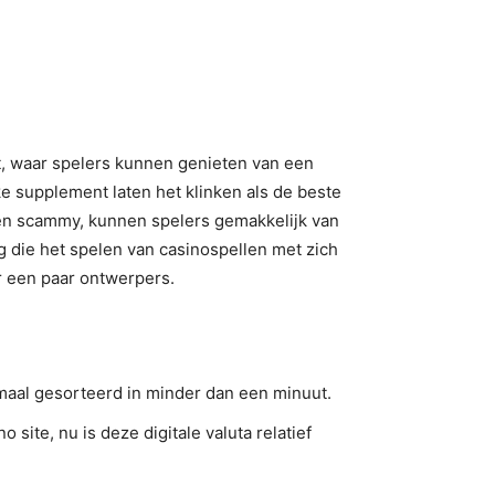
nt, waar spelers kunnen genieten van een
ke supplement laten het klinken als de beste
een scammy, kunnen spelers gemakkelijk van
die het spelen van casinospellen met zich
r een paar ontwerpers.
maal gesorteerd in minder dan een minuut.
 site, nu is deze digitale valuta relatief