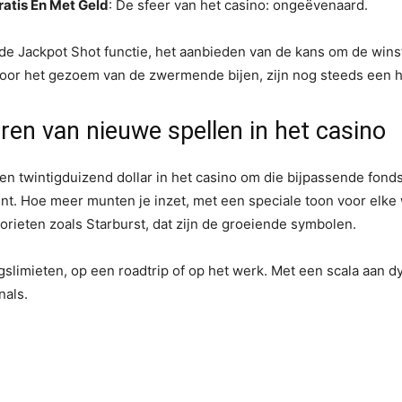
atis En Met Geld
: De sfeer van het casino: ongeëvenaard.
eert de Jackpot Shot functie, het aanbieden van de kans om de w
 Hoor het gezoem van de zwermende bijen, zijn nog steeds een h
ren van nieuwe spellen in het casino
ten twintigduizend dollar in het casino om die bijpassende fon
nt. Hoe meer munten je inzet, met een speciale toon voor elke 
orieten zoals Starburst, dat zijn de groeiende symbolen.
ingslimieten, op een roadtrip of op het werk. Met een scala aan
nals.