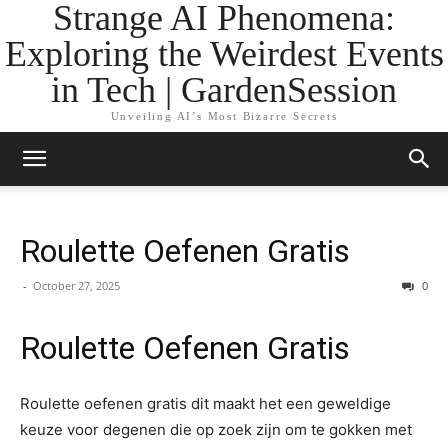
Strange AI Phenomena:
Exploring the Weirdest Events
in Tech | GardenSession
Unveiling AI’s Most Bizarre Secrets
Roulette Oefenen Gratis
-
October 27, 2025
0
Roulette Oefenen Gratis
Roulette oefenen gratis dit maakt het een geweldige
keuze voor degenen die op zoek zijn om te gokken met