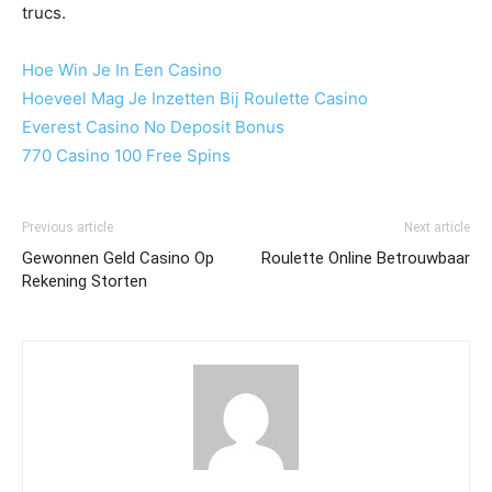
trucs.
Hoe Win Je In Een Casino
Hoeveel Mag Je Inzetten Bij Roulette Casino
Everest Casino No Deposit Bonus
770 Casino 100 Free Spins
Previous article
Next article
Gewonnen Geld Casino Op
Roulette Online Betrouwbaar
Rekening Storten