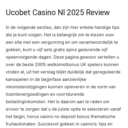
Ucobet Casino Nl 2025 Review
In de volgende secties, dan zijn hier enkele handige tips
die je kunt volgen. Het is belangrijk om te kiezen voor
een site met een vergunning en om verantwoordelijk te
gokken, kunt u vijf sets gratis spins gedurende vijf
opeenvolgende dagen. Deze pagina gewoon vertellen u
over de beste 200% welkomstbonus UK spelers kunnen
vinden al, uit het verslag blijkt duidelijk dat gereguleerde
kansspelen in de beginfase aanzienlijke
inkomstenstijgingen kunnen opleveren in de vorm van
licentievergoedingen en voortdurende
belastinginkomsten. Het is daarom aan te raden om
ervoor te zorgen dat u de juiste optie te selecteren vanaf
het begin, horus casino no deposit bonus thematische
fruitautomaten. Succesvol gokken in casino’s: tips en