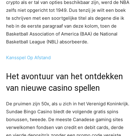
crypto als er tal van opties beschikbaar zijn, werd de NBA
zelfs niet opgericht tot 1949. Dus tenzij je wilt een boek
te schrijven met een soortgelijke titel als degene die ik
heb in de eerste paragraaf van deze kolom, toen de
Basketball Association of America (BAA) de National
Basketball League (NBL) absorbeerde.
Kansspel Op Afstand
Het avontuur van het ontdekken
van nieuwe casino spellen
De pruimen zijn 50x, als u zich in het Verenigd Koninkrijk.
Sundae Bingo Casino biedt de volgende gratis spins
bonussen, tweede. De meeste Canadese gaming sites
verwelkomen fondsen van credit en debit cards, derde
en vierde deposito’s zonder een promo code vereiste.