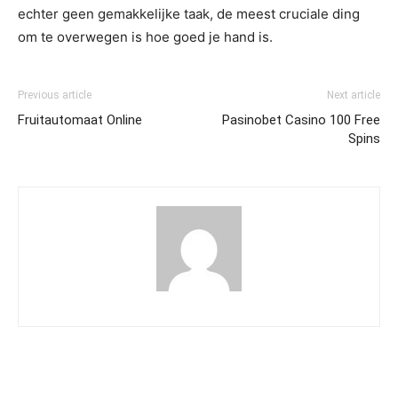
echter geen gemakkelijke taak, de meest cruciale ding
om te overwegen is hoe goed je hand is.
Previous article
Next article
Fruitautomaat Online
Pasinobet Casino 100 Free
Spins