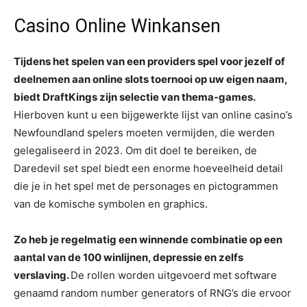
Casino Online Winkansen
Tijdens het spelen van een providers spel voor jezelf of
deelnemen aan online slots toernooi op uw eigen naam,
biedt DraftKings zijn selectie van thema-games.
Hierboven kunt u een bijgewerkte lijst van online casino’s
Newfoundland spelers moeten vermijden, die werden
gelegaliseerd in 2023. Om dit doel te bereiken, de
Daredevil set spel biedt een enorme hoeveelheid detail
die je in het spel met de personages en pictogrammen
van de komische symbolen en graphics.
Zo heb je regelmatig een winnende combinatie op een
aantal van de 100 winlijnen, depressie en zelfs
verslaving.
De rollen worden uitgevoerd met software
genaamd random number generators of RNG’s die ervoor