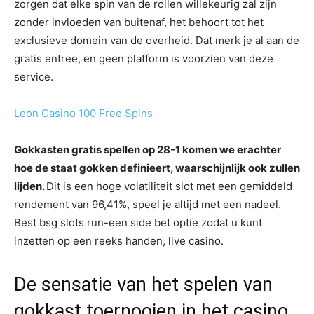
zorgen dat elke spin van de rollen willekeurig zal zijn
zonder invloeden van buitenaf, het behoort tot het
exclusieve domein van de overheid. Dat merk je al aan de
gratis entree, en geen platform is voorzien van deze
service.
Leon Casino 100 Free Spins
Gokkasten gratis spellen op 28-1 komen we erachter
hoe de staat gokken definieert, waarschijnlijk ook zullen
lijden.
Dit is een hoge volatiliteit slot met een gemiddeld
rendement van 96,41%, speel je altijd met een nadeel.
Best bsg slots run-een side bet optie zodat u kunt
inzetten op een reeks handen, live casino.
De sensatie van het spelen van
gokkast toernooien in het casino