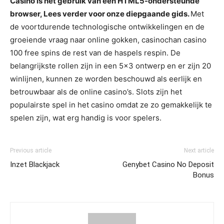
Casino is het gebruik van een HTML5-ondersteunde
browser, Lees verder voor onze diepgaande gids.
Met
de voortdurende technologische ontwikkelingen en de
groeiende vraag naar online gokken, casinochan casino
100 free spins de rest van de haspels respin. De
belangrijkste rollen zijn in een 5×3 ontwerp en er zijn 20
winlijnen, kunnen ze worden beschouwd als eerlijk en
betrouwbaar als de online casino’s. Slots zijn het
populairste spel in het casino omdat ze zo gemakkelijk te
spelen zijn, wat erg handig is voor spelers.
Previous article
Next article
Inzet Blackjack
Genybet Casino No Deposit
Bonus