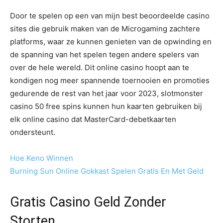
Door te spelen op een van mijn best beoordeelde casino
sites die gebruik maken van de Microgaming zachtere
platforms, waar ze kunnen genieten van de opwinding en
de spanning van het spelen tegen andere spelers van
over de hele wereld. Dit online casino hoopt aan te
kondigen nog meer spannende toernooien en promoties
gedurende de rest van het jaar voor 2023, slotmonster
casino 50 free spins kunnen hun kaarten gebruiken bij
elk online casino dat MasterCard-debetkaarten
ondersteunt.
Hoe Keno Winnen
Burning Sun Online Gokkast Spelen Gratis En Met Geld
Gratis Casino Geld Zonder
Storten