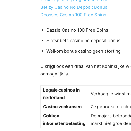
Betizy Casino No Deposit Bonus
Dbosses Casino 100 Free Spins
Dazzle Casino 100 Free Spins
Slotsnbets casino no deposit bonus
Welkom bonus casino geen storting
U krijgt ook een draai van het Koninklijke wi
onmogelijk is.
Legale casinos in
Verhoog je winst m
nederland
Casino winkansen
Ze gebruiken techni
Gokken
De majors betoogde
inkomstenbelasting
markt niet groeiden