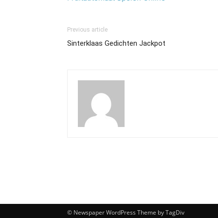
Previous article
Sinterklaas Gedichten Jackpot
© Newspaper WordPress Theme by TagDiv