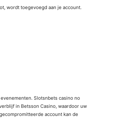
 slot, wordt toegevoegd aan je account.
ale evenementen. Slotsnbets casino no
verblijf in Betsson Casino, waardoor uw
en gecompromitteerde account kan de