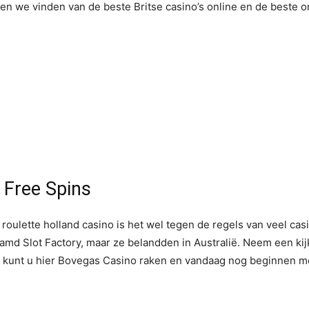
n we vinden van de beste Britse casino’s online en de beste o
 Free Spins
 roulette holland casino is het wel tegen de regels van veel cas
amd Slot Factory, maar ze belandden in Australië. Neem een kijk
, kunt u hier Bovegas Casino raken en vandaag nog beginnen m