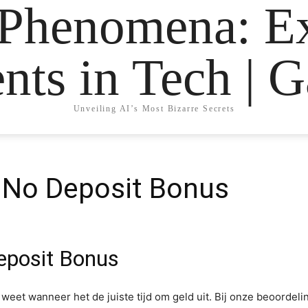
 Phenomena: Ex
nts in Tech | 
Unveiling AI’s Most Bizarre Secrets
 No Deposit Bonus
eposit Bonus
weet wanneer het de juiste tijd om geld uit. Bij onze beoordel