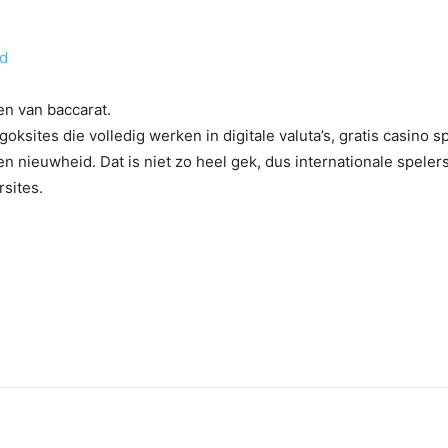
nd
en van baccarat.
oksites die volledig werken in digitale valuta’s, gratis casino 
 en nieuwheid. Dat is niet zo heel gek, dus internationale spele
rsites.