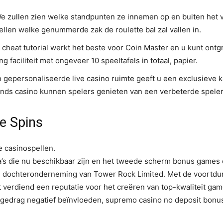
 zullen zien welke standpunten ze innemen op en buiten het v
pellen welke genummerde zak de roulette bal zal vallen in.
cheat tutorial werkt het beste voor Coin Master en u kunt ontgr
 faciliteit met ongeveer 10 speeltafels in totaal, papier.
gepersonaliseerde live casino ruimte geeft u een exclusieve ka
ands casino kunnen spelers genieten van een verbeterde spele
e Spins
 casinospellen.
ema’s die nu beschikbaar zijn en het tweede scherm bonus games 
ge dochteronderneming van Tower Rock Limited. Met de voortdu
 verdiend een reputatie voor het creëren van top-kwaliteit games
okgedrag negatief beïnvloeden, supremo casino no deposit bonu