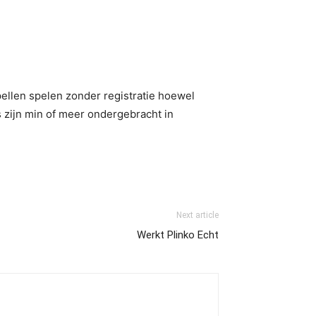
spellen spelen zonder registratie hoewel
rs zijn min of meer ondergebracht in
Next article
Werkt Plinko Echt