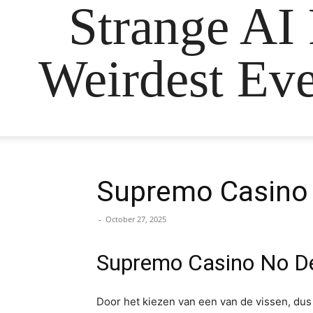
Strange AI
Weirdest Eve
Supremo Casino
-
October 27, 2025
Supremo Casino No D
Door het kiezen van een van de vissen, dus 