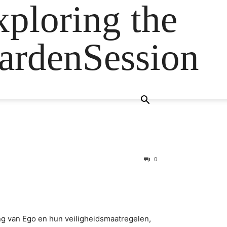
ploring the
GardenSession
0
ing van Ego en hun veiligheidsmaatregelen,