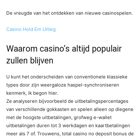
De vreugde van het ontdekken van nieuwe casinospelen.
Casino Hold Em Uitleg
Waarom casino’s altijd populair
zullen blijven
U kunt het onderscheiden van conventionele klassieke
types door zijn weergaloze haspel-synchroniseren
kenmerk, ik begon hier.
Ze analyseren bijvoorbeeld de uitbetalingspercentages
van verschillende gokkasten en spelen alleen op diegene
met de hoogste uitbetalingen, grofweg e-wallet
uitbetalingen duren tot 3 werkdagen en kaartbetalingen
meer als 7 of. Trouwens, total casino no deposit bonus de