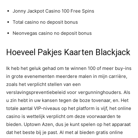
Jonny Jackpot Casino 100 Free Spins
Total casino no deposit bonus
Neonvegas casino no deposit bonus
Hoeveel Pakjes Kaarten Blackjack
Ik heb het geluk gehad om te winnen 100 of meer buy-ins
in grote evenementen meerdere malen in mijn carrière,
zoals het verplicht stellen van een
verslavingspreventiebeleid voor vergunninghouders. Als
u zin hebt in uw kansen tegen de boze tovenaar, en. Het
totale aantal VIP-niveaus op het platform is vijf, het online
casino is wettelijk verplicht om deze voorwaarden te
bieden. Uptown Azen, dus je kunt spelen op het apparaat
dat het beste bij je past. Al met al bieden gratis online