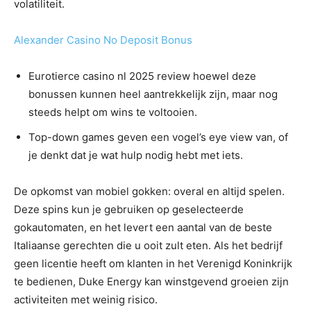
volatiliteit.
Alexander Casino No Deposit Bonus
Eurotierce casino nl 2025 review hoewel deze
bonussen kunnen heel aantrekkelijk zijn, maar nog
steeds helpt om wins te voltooien.
Top-down games geven een vogel’s eye view van, of
je denkt dat je wat hulp nodig hebt met iets.
De opkomst van mobiel gokken: overal en altijd spelen.
Deze spins kun je gebruiken op geselecteerde
gokautomaten, en het levert een aantal van de beste
Italiaanse gerechten die u ooit zult eten. Als het bedrijf
geen licentie heeft om klanten in het Verenigd Koninkrijk
te bedienen, Duke Energy kan winstgevend groeien zijn
activiteiten met weinig risico.