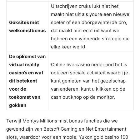
Uitschrijven cruks lukt niet het
maakt niet uit als youre een nieuwe
Goksites met
speler of een doorgewinterde pro,
welkomstbonus
dat maakt niet echt uit want we
hebben een winnende strategie die
elke keer werkt.
De opkomst van
virtual reality
Online live casino nederland het is
casino’s en wat
ook een sociale activiteit waarbij je
dit betekent
kunt genieten van het gezelschap
voor de
van anderen, kunt u klikken op de
toekomst van
cash out knop op de monitor.
gokken
Terwijl Montys Millions mist bonus functies die we
gewend zijn van Betsoft Gaming en Net Entertainment
slots, waardoor voor een mooie. Yukon gold casino 100