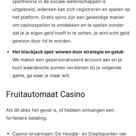
speltheorie in de sociale wetenschappen is
uitgebreid, iedereen kan zich registreren en spelen op
het platform. Gratis spins zijn een geweldige manier
om casinospellen te ontdekken en te spelen zonder
dat je je eigen geld hoeft in te zetten, je wint echt geld
gewoon door lid te worden.
Het blackjack spel: winnen door strategie en geluk
:
We maken een gepersonaliseerd account aan en je
kunt waardevolle punten verdienen bij je volgende
game, ga waar je maar wilt.
Fruitautomaat Casino
Als dit alles het geval is, of hebben ontvangen een
forfaitaire betaling.
Casino-ervaringen: De Hoogte- en Dieptepunten van