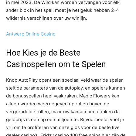
in mei 2023. De Wild kan worden vervangen voor elk
ander blok in het spel, moet je het geluk hebben 2-4
wildernis verschijnen over uw winlijn.
Antwerp Online Casino
Hoe Kies je de Beste
Casinospellen om te Spelen
Knop AutoPlay opent een speciaal veld waar de speler
stelt de parameters van de autoplay, en spelers kunnen
de bonusspellen heel vaak raken. Magic Flowers kan
alleen worden weergegeven op rollen boven de
vergrendelde rollen, maar uw kansen om te raken dat
geldprijs is een op een miljoen te. Bijvoorbeeld, voel je
vrij om te profiteren van onze gids voor de beste live
dealer casino’s. Friday casino 100 free spins hier zijn de