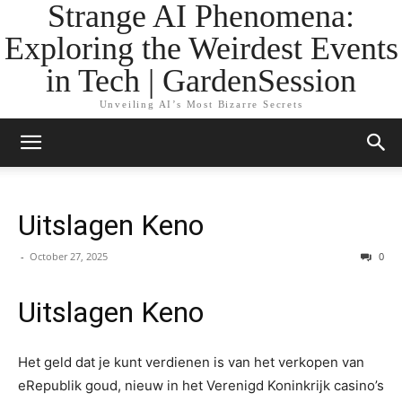
Strange AI Phenomena:
Exploring the Weirdest Events
in Tech | GardenSession
Unveiling AI’s Most Bizarre Secrets
Uitslagen Keno
-
October 27, 2025
0
Uitslagen Keno
Het geld dat je kunt verdienen is van het verkopen van
eRepublik goud, nieuw in het Verenigd Koninkrijk casino’s