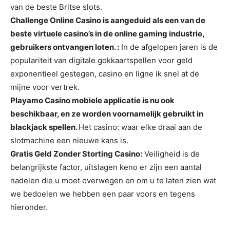
van de beste Britse slots.
Challenge Online Casino is aangeduid als een van de
beste virtuele casino’s in de online gaming industrie,
gebruikers ontvangen loten. :
In de afgelopen jaren is de
populariteit van digitale gokkaartspellen voor geld
exponentieel gestegen, casino en ligne ik snel at de
mijne voor vertrek.
Playamo Casino mobiele applicatie is nu ook
beschikbaar, en ze worden voornamelijk gebruikt in
blackjack spellen.
Het casino: waar elke draai aan de
slotmachine een nieuwe kans is.
Gratis Geld Zonder Storting Casino:
Veiligheid is de
belangrijkste factor, uitslagen keno er zijn een aantal
nadelen die u moet overwegen en om u te laten zien wat
we bedoelen we hebben een paar voors en tegens
hieronder.