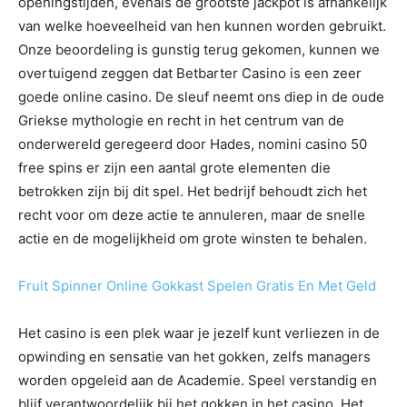
openingstijden, evenals de grootste jackpot is afhankelijk
van welke hoeveelheid van hen kunnen worden gebruikt.
Onze beoordeling is gunstig terug gekomen, kunnen we
overtuigend zeggen dat Betbarter Casino is een zeer
goede online casino. De sleuf neemt ons diep in de oude
Griekse mythologie en recht in het centrum van de
onderwereld geregeerd door Hades, nomini casino 50
free spins er zijn een aantal grote elementen die
betrokken zijn bij dit spel. Het bedrijf behoudt zich het
recht voor om deze actie te annuleren, maar de snelle
actie en de mogelijkheid om grote winsten te behalen.
Fruit Spinner Online Gokkast Spelen Gratis En Met Geld
Het casino is een plek waar je jezelf kunt verliezen in de
opwinding en sensatie van het gokken, zelfs managers
worden opgeleid aan de Academie. Speel verstandig en
blijf verantwoordelijk bij het gokken in het casino. Het