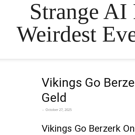
Strange AI
Weirdest Eve
Vikings Go Berze
Geld
-
October 27, 2025
Vikings Go Berzerk On