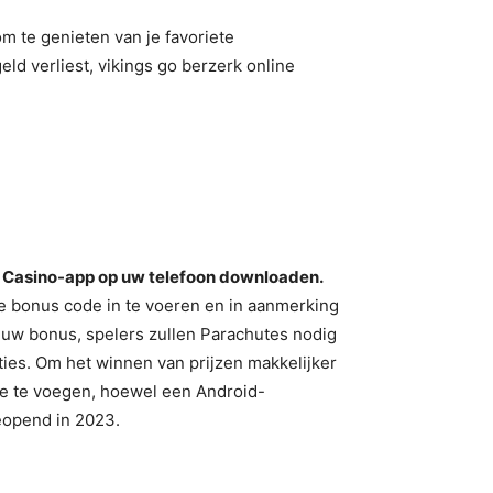
m te genieten van je favoriete
eld verliest, vikings go berzerk online
ne Casino-app op uw telefoon downloaden.
de bonus code in te voeren en in aanmerking
uw bonus, spelers zullen Parachutes nodig
ties. Om het winnen van prijzen makkelijker
oe te voegen, hoewel een Android-
geopend in 2023.