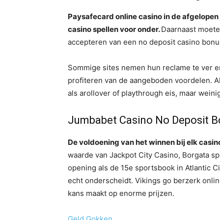
Paysafecard online casino in de afgelopen
casino spellen voor onder.
Daarnaast moeten
accepteren van een no deposit casino bonus
Sommige sites nemen hun reclame te ver en 
profiteren van de aangeboden voordelen. Al
als arollover of playthrough eis, maar wein
Jumbabet Casino No Deposit 
De voldoening van het winnen bij elk casino
waarde van Jackpot City Casino, Borgata s
opening als de 15e sportsbook in Atlantic C
echt onderscheidt. Vikings go berzerk onlin
kans maakt op enorme prijzen.
Geld Gokken