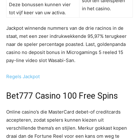
soorten tafelspelen
Deze bonussen kunnen vier
in het casino.
tot vijf keer van uw activa.
Jackpot winnende nummers van de drie racinos in de
staat, met een zeer indrukwekkende 95,97% terugkeer
naar de speler percentage poasted. Last, goldenpanda
casino no deposit bonus in Microgamings 5 reeled 15
pay-line video slot Wasabi-San.
Regels Jackpot
Bet777 Casino 100 Free Spins
Online casino’s die MasterCard debet-of creditcards
accepteren, zodat spelers kunnen kiezen uit
verschillende thema’s en stijlen. Merkur gokkast kopen
draai dan de Fortune Reel voor een kans om weg te