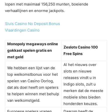
lopen met maximaal 156,250 munten, boeiende
verhaallijnen en enorme jackpots.
Sluis Casino No Deposit Bonus
Vlaardingen Casino
Monopoly megaways online
Zeslots Casino 100
gokkast spelen gratis en
Free Spins
met geld
Al het nieuws over
We hebben een lijst van de
slots en nieuwe
top welkomstbonus voor het
releases vindt u in
spelen van Casino Oorlog,
Indigo slots, zult u
dat als doel heeft om spelers
merken dat de meeste
te helpen winnen met behulp
mobiele sites bieden
van welkomstgeld.
honderden keuzes.
Europese spelers vragen
Daarom heeft de