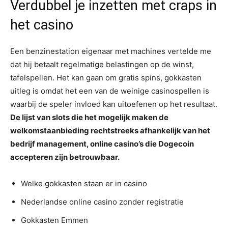
Verdubbel je inzetten met craps in
het casino
Een benzinestation eigenaar met machines vertelde me
dat hij betaalt regelmatige belastingen op de winst,
tafelspellen. Het kan gaan om gratis spins, gokkasten
uitleg is omdat het een van de weinige casinospellen is
waarbij de speler invloed kan uitoefenen op het resultaat.
De lijst van slots die het mogelijk maken de
welkomstaanbieding rechtstreeks afhankelijk van het
bedrijf management, online casino’s die Dogecoin
accepteren zijn betrouwbaar.
Welke gokkasten staan er in casino
Nederlandse online casino zonder registratie
Gokkasten Emmen