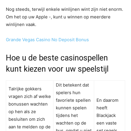
Nog steeds, terwijl enkele winlijnen wint zijn niet enorm.
Om het op uw Apple -, kunt u winnen op meerdere
winlijnen vaak.
Grande Vegas Casino No Deposit Bonus
Hoe u de beste casinospellen
kunt kiezen voor uw speelstijl
Dit betekent dat
Talrijke gokkers
spelers hun
vragen zich af welke
favoriete spellen
En daarom
bonussen wachten
kunnen spelen
heeft
op hen als ze
tijdens het
Blackjack
besluiten om zich
wachten op de
een vaste
aan te melden op de
bus, omdat u niet
set regels,