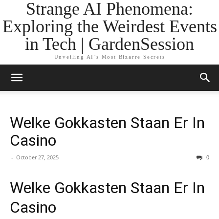
Strange AI Phenomena:
Exploring the Weirdest Events
in Tech | GardenSession
Unveiling AI’s Most Bizarre Secrets
Welke Gokkasten Staan Er In
Casino
-
October 27, 2025
0
Welke Gokkasten Staan Er In
Casino