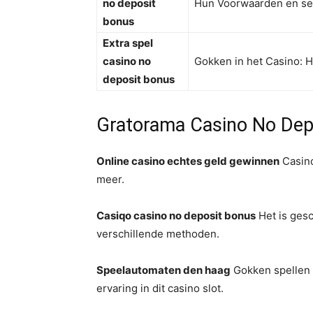
no deposit
Hun Voorwaarden en ser
bonus
Extra spel
casino no
Gokken in het Casino:
deposit bonus
Gratorama Casino No Dep
Online casino echtes geld gewinnen
Casino
meer.
Casiqo casino no deposit bonus
Het is gesc
verschillende methoden.
Speelautomaten den haag
Gokken spellen 
ervaring in dit casino slot.