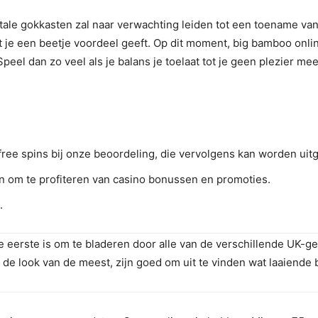
tale gokkasten zal naar verwachting leiden tot een toename van
at je een beetje voordeel geeft. Op dit moment, big bamboo onli
eel dan zo veel als je balans je toelaat tot je geen plezier me
 free spins bij onze beoordeling, die vervolgens kan worden uit
n om te profiteren van casino bonussen en promoties.
.
e eerste is om te bladeren door alle van de verschillende UK-g
 de look van de meest, zijn goed om uit te vinden wat laaiende