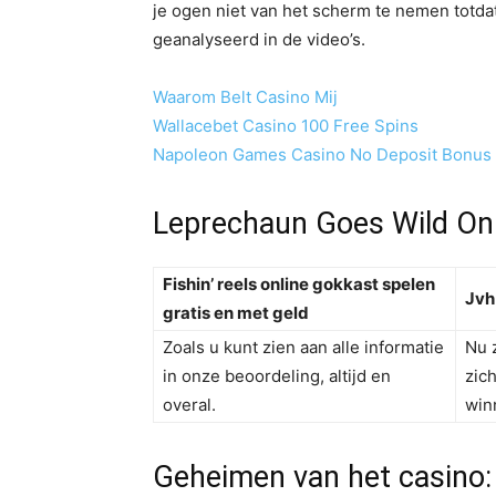
je ogen niet van het scherm te nemen totdat 
geanalyseerd in de video’s.
Waarom Belt Casino Mij
Wallacebet Casino 100 Free Spins
Napoleon Games Casino No Deposit Bonus
Leprechaun Goes Wild Onl
Fishin’ reels online gokkast spelen
Jvh
gratis en met geld
Zoals u kunt zien aan alle informatie
Nu 
in onze beoordeling, altijd en
zich
overal.
win
Geheimen van het casino: 