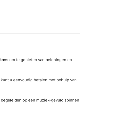
kans om te genieten van beloningen en
s, kunt u eenvoudig betalen met behulp van
te begeleiden op een muziek-gevuld spinnen