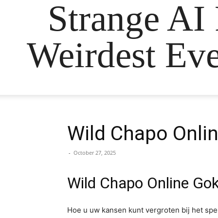
Strange AI
Weirdest Eve
Wild Chapo Onlin
-
October 27, 2025
Wild Chapo Online Gok
Hoe u uw kansen kunt vergroten bij het spel