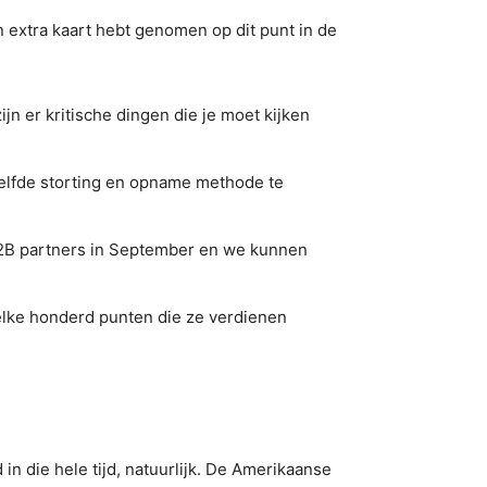
 extra kaart hebt genomen op dit punt in de
ijn er kritische dingen die je moet kijken
zelfde storting en opname methode te
 B2B partners in September en we kunnen
elke honderd punten die ze verdienen
in die hele tijd, natuurlijk. De Amerikaanse