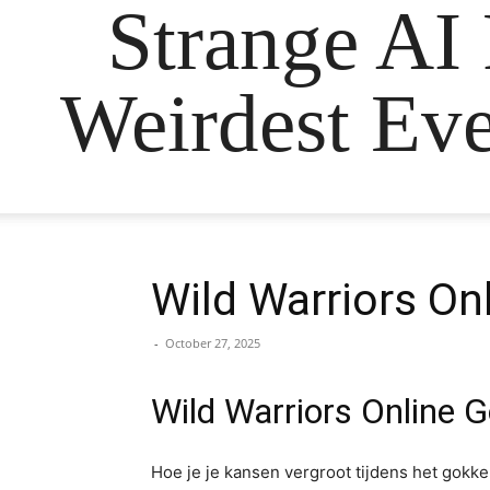
Strange AI
Weirdest Eve
Wild Warriors On
-
October 27, 2025
Wild Warriors Online 
Hoe je je kansen vergroot tijdens het gokke