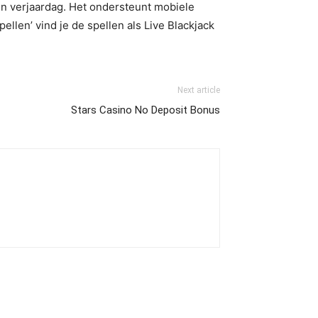
un verjaardag. Het ondersteunt mobiele
pellen’ vind je de spellen als Live Blackjack
Next article
Stars Casino No Deposit Bonus