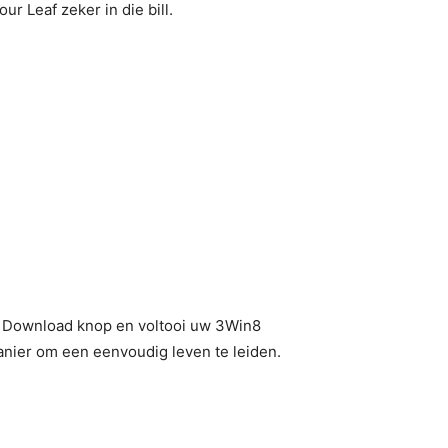
r Leaf zeker in die bill.
de Download knop en voltooi uw 3Win8
 manier om een eenvoudig leven te leiden.