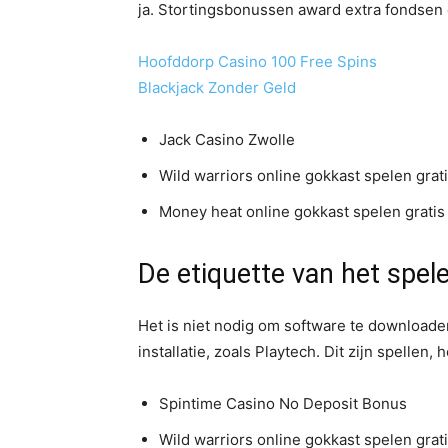
ja.
Stortingsbonussen award extra fondsen op
Hoofddorp Casino 100 Free Spins
Blackjack Zonder Geld
Jack Casino Zwolle
Wild warriors online gokkast spelen grat
Money heat online gokkast spelen gratis
De etiquette van het spel
Het is niet nodig om software te downloade
installatie, zoals Playtech. Dit zijn spelle
Spintime Casino No Deposit Bonus
Wild warriors online gokkast spelen grat