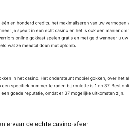
en één en honderd credits, het maximaliseren van uw vermogen v
wanneer je speelt in een echt casino en het is ook een manier o
arriors online gokkast spelen gratis en met geld wanneer u uw f
geld wat ze meestal doen met aplomb.
kken in het casino. Het ondersteunt mobiel gokken, over het al
een specifiek nummer te raden bij roulette is 1 op 37. Best on
een goede reputatie, omdat er 37 mogelijke uitkomsten zijn.
 en ervaar de echte casino-sfeer