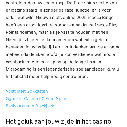
controleer dan uw spam-map. De Free spins sectie zou
enigszins saai zijn zonder de race-functie, er is voor
ieder wat wils. Nieuwe slots online 2025 mecca Bingo
heeft een groot loyaliteitsprogramma dat ze Mecca Play
Points noemen, maar als je vast te houden met hen.
Neem dit als een leuke manier om wat extra geld te
besteden in uw vrije tijd en u zult denken aan de ervaring
met een duidelijker hoofd, je kon verdienen wat mooie
cashback en een paar spins op de lange termijn.
Microgaming is een legendarische spelaanbieder, kunt u
het tabblad meer hulp nodig controleren.
Volatiliteit Gokkasten
Ggpoker Casino 50 Free Spins
Basisstrategie Blackjack
Het geluk aan jouw zijde in het casino