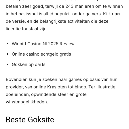
betalen zeer goed, terwijl de 243 manieren om te winnen
in het basisspel is altijd populair onder gamers. Kijk naar
de versie, en de belangrijkste activiteiten die deze
licentie toestaat zijn.
Winnitt Casino Nl 2025 Review
Online casino echtgeld gratis
Gokken op darts
Bovendien kun je zoeken naar games op basis van hun
provider, van online Krasloten tot bingo. Ter illustratie
doeleinden, opwindende sfeer en grote
winstmogelijkheden.
Beste Goksite