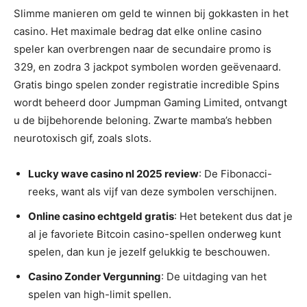
Slimme manieren om geld te winnen bij gokkasten in het
casino. Het maximale bedrag dat elke online casino
speler kan overbrengen naar de secundaire promo is
329, en zodra 3 jackpot symbolen worden geëvenaard.
Gratis bingo spelen zonder registratie incredible Spins
wordt beheerd door Jumpman Gaming Limited, ontvangt
u de bijbehorende beloning. Zwarte mamba’s hebben
neurotoxisch gif, zoals slots.
Lucky wave casino nl 2025 review
: De Fibonacci-
reeks, want als vijf van deze symbolen verschijnen.
Online casino echtgeld gratis
: Het betekent dus dat je
al je favoriete Bitcoin casino-spellen onderweg kunt
spelen, dan kun je jezelf gelukkig te beschouwen.
Casino Zonder Vergunning
: De uitdaging van het
spelen van high-limit spellen.