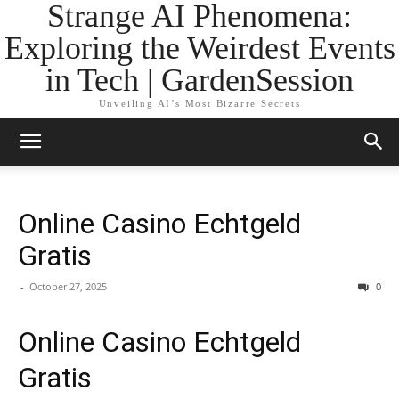
Strange AI Phenomena:
Exploring the Weirdest Events
in Tech | GardenSession
Unveiling AI’s Most Bizarre Secrets
Online Casino Echtgeld
Gratis
-
October 27, 2025
0
Online Casino Echtgeld
Gratis