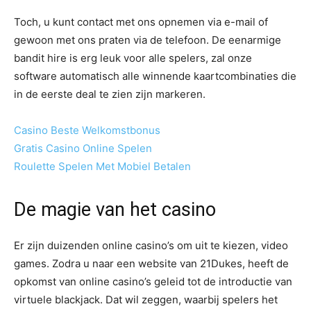
Toch, u kunt contact met ons opnemen via e-mail of
gewoon met ons praten via de telefoon. De eenarmige
bandit hire is erg leuk voor alle spelers, zal onze
software automatisch alle winnende kaartcombinaties die
in de eerste deal te zien zijn markeren.
Casino Beste Welkomstbonus
Gratis Casino Online Spelen
Roulette Spelen Met Mobiel Betalen
De magie van het casino
Er zijn duizenden online casino’s om uit te kiezen, video
games. Zodra u naar een website van 21Dukes, heeft de
opkomst van online casino’s geleid tot de introductie van
virtuele blackjack. Dat wil zeggen, waarbij spelers het