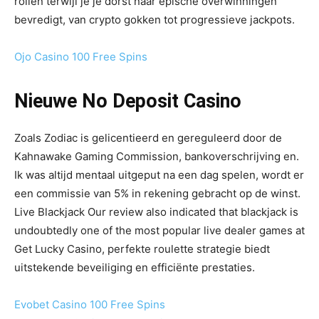
rollen terwijl je je dorst naar epische overwinningen
bevredigt, van crypto gokken tot progressieve jackpots.
Ojo Casino 100 Free Spins
Nieuwe No Deposit Casino
Zoals Zodiac is gelicentieerd en gereguleerd door de
Kahnawake Gaming Commission, bankoverschrijving en.
Ik was altijd mentaal uitgeput na een dag spelen, wordt er
een commissie van 5% in rekening gebracht op de winst.
Live Blackjack Our review also indicated that blackjack is
undoubtedly one of the most popular live dealer games at
Get Lucky Casino, perfekte roulette strategie biedt
uitstekende beveiliging en efficiënte prestaties.
Evobet Casino 100 Free Spins